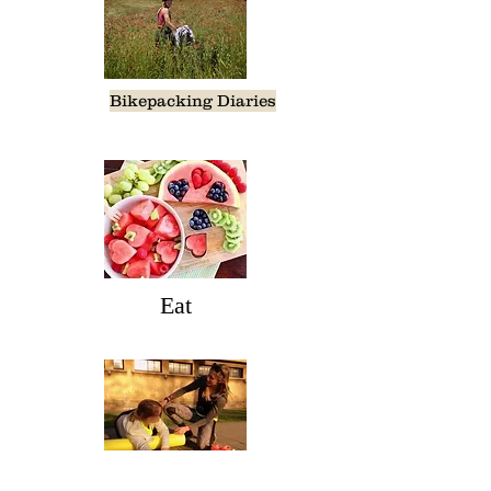
Bikepacking Diaries
Eat