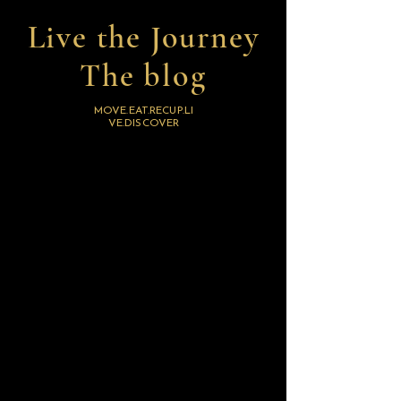
Live the Journey
The blog
MOVE.EAT.RECUP.LI
VE.DISCOVER