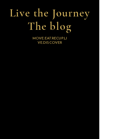
Live the Journey
The blog
MOVE.EAT.RECUP.LI
VE.DISCOVER