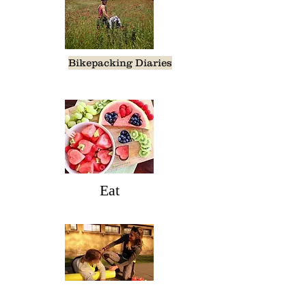
Bikepacking Diaries
Eat